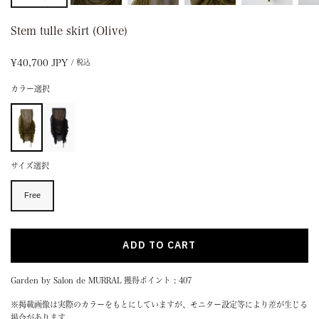
Stem tulle skirt (Olive)
Sale
¥40,700 JPY
/ 税込
price
カラー選択
サイズ選択
Free
ADD TO CART
Garden by Salon de MURRAL 獲得ポイント : 407
※掲載画像は実際のカラーをもとにしていますが、モニター設定等により差が生じる
場合があります。