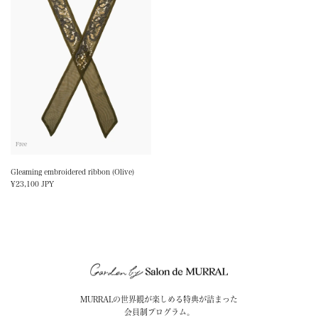
Free
Gleaming embroidered ribbon (Olive)
Sale
¥23,100 JPY
price
MURRALの世界観が楽しめる特典が詰まった
会員制プログラム。