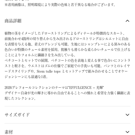
※着用画像は、照明環境により実際の色味と若干異なる場合がございます。
商品詳細
植物の茎をイメージしたドローストリングによるディテールが特徴的なスカート。
前後合わせ4箇所の切り替えから生み出されるドローストリングはシルエットに自由
な表情を与える他、着丈のアレンジも可能。生地にはシャンブレーによる深みのある
色合いが特徴のチュール素材を採用。肌触りも滑らかな柔らかいチュールで仕上げる
ことによりフォルムに繊細さを生み出している。
ペチコートとセットでの展開。ペチコートの色を表地と変える事で色合いにコントラ
ストと軽さを。ウエストはゴムの仕様でご家庭での手洗いも可能。パンツとのレイヤ
ードスタイリングや、Stem tulle tops とセットアップで組み合わせることでオケー
ジョンシーンにも最適な1着。
2026プレフォールコレクションのテーマは"EFFULGENCE = 光輝"
デザイナー自身が光の輝きに導かれ自由であることへの憧れと希望を力強く繊細に表
現したコレクション。
サイズガイド
素材