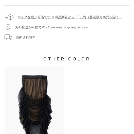
表地 : ポリエステル68%, ナイロン32% / 別地 : ポリエステル100% / 裏地 :
ポリエステル100% / 紐 : ポリエステル100%
サイズ交換が可能です ※商品到着から3日以内（受注販売商品を除く）
・液温は40℃を限度とし、手洗いができる
海外配送が可能です - Overseas Shipping Service
・塩素系及び酸素系漂白剤の使用禁止
・タンブル乾燥禁止
国内送料無料
・日陰のつり干しがよい
・底面温度110℃を限度としてスチームなしでアイロン仕上げができる
・石油系溶剤による弱いドライクリーニングができる
・弱い操作によるウエットクリーニングができる
OTHER COLOR
総丈
ウエスト
ヒップ
ベルト幅
Free
60~108cm
68~106cm
124cm
4cm
サイズ表記は商品毎によって若干の誤差が生じる場合がございます。予めご了承ください。
サイズや着用イメージでお困りですか？