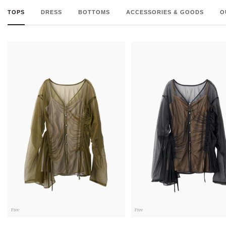
TOPS
DRESS
BOTTOMS
ACCESSORIES & GOODS
O
Free
Free