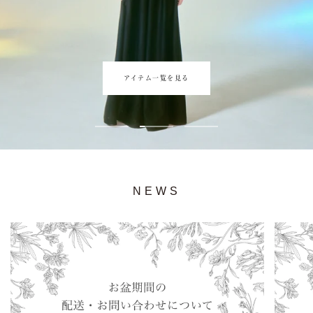
アイテム一覧を見る
Go
Go
Go
to
to
to
slide
slide
slide
1
2
3
NEWS