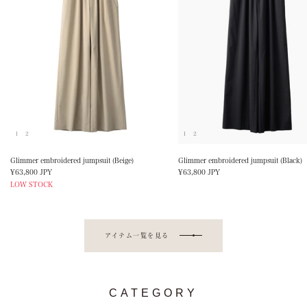
1
2
1
2
Glimmer embroidered jumpsuit (Beige)
Glimmer embroidered jumpsuit (Black)
Sale
Sale
¥63,800 JPY
¥63,800 JPY
price
price
LOW STOCK
アイテム一覧を見る
CATEGORY