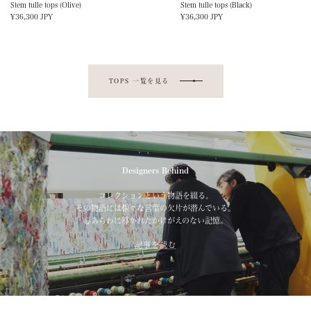
Stem tulle tops (Olive)
Stem tulle tops (Black)
Sale
Sale
¥36,300 JPY
¥36,300 JPY
price
price
TOPS 一覧を見る
Designers Behind
コレクションという物語を綴る。
その物語には様々な言葉の欠片が潜んでいる。
心あらわに導かれたかけがえのない記憶。
記事を読む