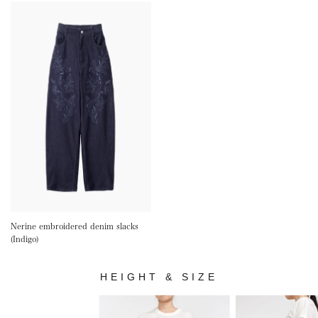
ウエスト
ヒップ
股上
股下​
わたり幅
size0
66cm
95cm
31cm
66cm
67cm
size1
69cm
98cm
31.5cm
69cm
68.5cm
size2
72cm
101cm
32cm
72cm
70cm
【推奨サイズ】
sise0：身長150cm〜156cm
sise1：身長157cm〜162cm
sise2：身長163cm〜168cm
Nerine embroidered denim slacks
(Indigo)
サイズ表記は商品毎によって若干の誤差が生じる場合がございます。予めご了承ください。
HEIGHT & SIZE
サイズや着用イメージでお困りですか？
サイズ交換が可能です
※商品到着から3日以内