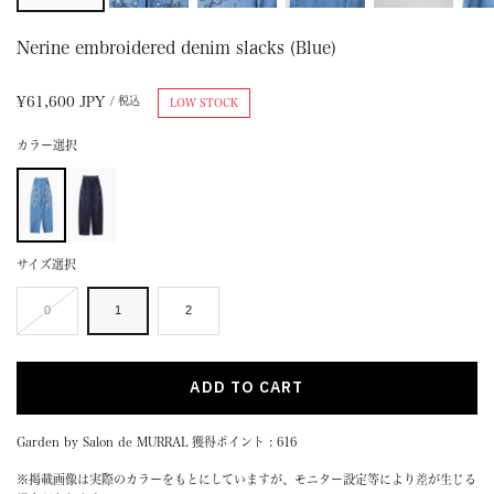
Nerine embroidered denim slacks (Blue)
Sale
¥61,600 JPY
/ 税込
LOW STOCK
price
カラー選択
サイズ選択
0
1
2
ADD TO CART
Garden by Salon de MURRAL 獲得ポイント : 616
※掲載画像は実際のカラーをもとにしていますが、モニター設定等により差が生じる