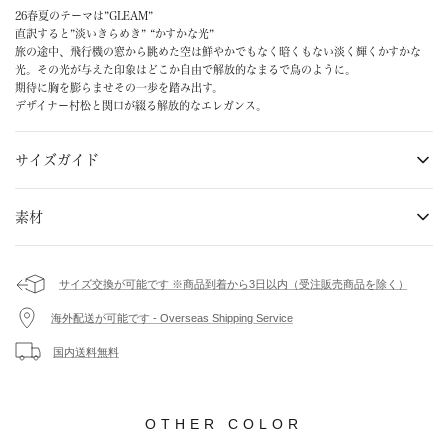
26春夏のテーマは”GLEAM”
直訳すると”淡いきらめき” “かすかな光”
旅の途中、飛行機の窓から眺めた空は鮮やかでもなく暗くもない淡く輝くかすかな
光。その光が与えた印象はどこか自由で解放的なまるで鳥のように。
期待に胸を膨らませその一歩を踏み出す。
デザイナー村松と関口が綴る解放的なエレガンス。
サイズガイド
素材
表地 : コットン100% / スレキ : コットン100% / 刺繍糸 : ポリエステル56%,
コットン44%
サイズ交換が可能です ※商品到着から3日以内（受注販売商品を除く）
・液温は40℃を限度とし、手洗いができる
海外配送が可能です - Overseas Shipping Service
・塩素系及び酸素系漂白剤の使用禁止
・タンブル乾燥禁止
国内送料無料
・日陰のつり干しがよい
・底面温度110℃を限度としてスチームなしでアイロン仕上げができる
・ドライクリーニング禁止
・弱い操作によるウエットクリーニングができる
OTHER COLOR