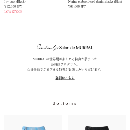
Ivy tank (Black)
Nerine embroidered denim slacks (Blue)
Sale
Sale
¥12,650 JPY
¥61,600 JPY
price
price
LOW STOCK
MURRALの世界観が楽しめる特典が詰まった
会員制プログラム。
会員登録でさまざまな特典がお楽しみいただけます。
詳細はこちら
Bottoms