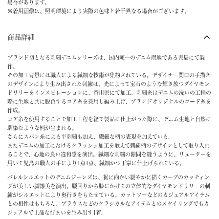
場合があります。
※着用画像は、照明環境により実際の色味と若干異なる場合がございます。
商品詳細
ブランド初となる刺繍デニムシリーズは、国内随一のデニム産地である児島にて製
作。
その加工背景には職人による繊細な技術が集約されている。デザイナー関口の手描き
のデザインにより生み出された刺繍は、光によって宝石のような輝き放つダイヤモン
ドリリーをインスピレーションに、香川県にて加工。刺繍糸はデニムの洗いの工程の
際に生地と共に脱色するコア糸を採用し編み上げ、ブランドオリジナルのコード糸を
作成。
コア糸を使用することで加工工程を経て製品に仕上がった際に、デニム生地と自然に
馴染むような柄が生まれる。
さらにスパン糸による平刺繍も加え、繊細な柄の表現を加えている。
またデニムの加工におけるクラッシュ加工を敢えて刺繍柄のデザインとして取り入れ
ることで、心地の良い違和感を演出。繊細な刺繍の隙間を縫うように、リューターを
用いて児島の職人の手により1点1点、繊細かつ丁寧に仕上げられている。
バレルシルエットのデニムジーンズは、裾に向かい緩やかに描くカーブのカッティン
グが美しい脚線美を演出。腰回りから膝にかけての立体的なダイヤモンドリリーの刺
繍がシルエットにより奥行きをもたせている。カットソーなどのカジュアルアイテム
との相性はもちろん、ブラウスなどのクラシカルなアイテムとのスタイリングでもカ
ジュアルで上品な佇まいを生み出す1着。