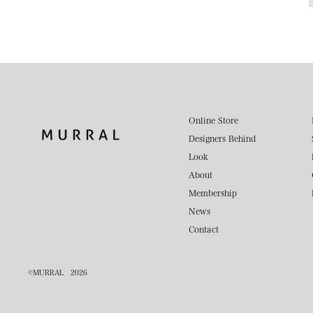
Online Store
Designers Behind
Look
About
Membership
News
Contact
©
MURRAL
2026